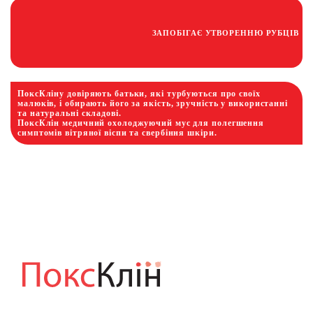
ЗАПОБІГАЄ УТВОРЕННЮ РУБЦІВ
ПоксКліну довіряють батьки, які турбуються про своїх
малюків, і обирають його за якість, зручність у використанні
та натуральні складові.
ПоксКлін медичний охолоджуючий мус для полегшення
симптомів вітряної віспи та свербіння шкіри.