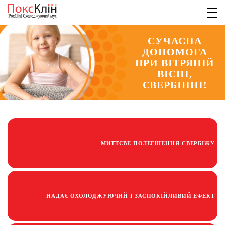
СУЧАСНА
ДОПОМОГА
ПРИ ВІТРЯНІЙ
ВІСПІ,
СВЕРБІННІ!
МИТТЄВЕ ПОЛЕГШЕННЯ СВЕРБІЖУ
НАДАЄ ОХОЛОДЖУЮЧИЙ І ЗАСПОКІЙЛИВИЙ ЕФЕКТ