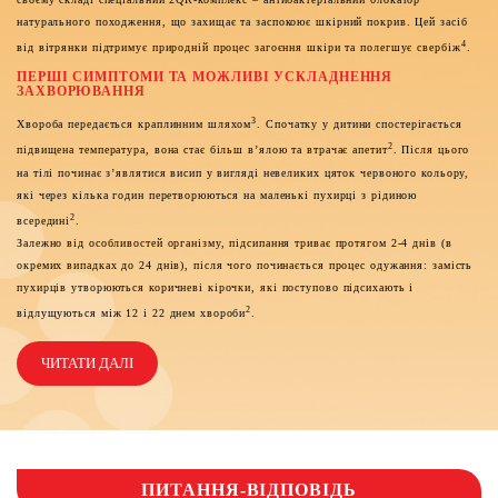
натурального походження, що захищає та заспокоює шкірний покрив. Цей засіб
4
від вітрянки підтримує природній процес загоєння шкіри та полегшує свербіж
.
ПЕРШІ СИМПТОМИ ТА МОЖЛИВІ УСКЛАДНЕННЯ
ЗАХВОРЮВАННЯ
3
Хвороба передається краплинним шляхом
. Спочатку у дитини спостерігається
2
підвищена температура, вона стає більш в’ялою та втрачає апетит
. Після цього
на тілі починає з’являтися висип у вигляді невеликих цяток червоного кольору,
які через кілька годин перетворюються на маленькі пухирці з рідиною
2
всередині
.
Залежно від особливостей організму, підсипання триває протягом 2-4 днів (в
окремих випадках до 24 днів), після чого починається процес одужання: замість
пухирців утворюються коричневі кірочки, які поступово підсихають і
2
відлущуються між 12 і 22 днем хвороби
.
ЧИТАТИ ДАЛІ
ПИТАННЯ-ВІДПОВІДЬ