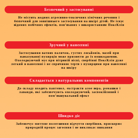
Безпечний у застосуванні
Не містить жодних агресивно-токсичних хімічних речовин і
безпечний для зовнішнього застосування на шкірі дітей. Не існує
відомих побічних ефектів, пов’язаних з використанням ПоксКлін
Зручний у нанесенні
Застосування ватних паличок, густих лосьйонів, мазей при
намазуванні пухирців може призвести до їх пошкодження.
Охолоджуючий мус при вітряній віспі, свербінні ПоксКлін дуже
легкий в нанесенні і не спричиняє тертя з пухирцями при нанесенні
на шкіру
Складається з натуральних компонентів
До складу входять пантенол, екстракти алое вера, ромашки і
лаванди, які забезпечують охолоджуючий, заспокійливий і
пом’якшувальний ефект
Швидко діє
Забезпечує миттєве полегшення відчуття свербіння, прискорює
природній процес загоєння і не викликає звикання