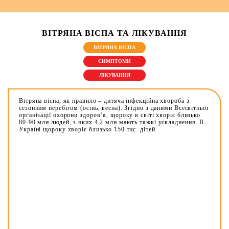
ВІТРЯНА ВІСПА ТА ЛІКУВАННЯ
ВІТРЯНА ВІСПА
СИМПТОМИ
ЛІКУВАННЯ
Вітряна віспа, як правило – дитяча інфекційна хвороба з
сезонним перебігом (осінь, весна). Згідно з даними Всесвітньої
організації охорони здоров’я, щороку в світі хворіє близько
80-90 млн людей, з яких 4,2 млн мають тяжкі ускладнення. В
Україні щороку хворіє близько 150 тис. дітей