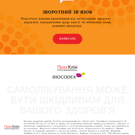
ЗВОРОТНИЙ ЗВ'ЯЗОК
Поділіться вашими враженнями від застосування продукту –
надішліть повідомлення щодо якості чи небажаних явищ
компанії-імпортеру.
НАПИСАТИ
САМОЛІКУВАННЯ МОЖЕ
БУТИ ШКІДЛИВИМ ДЛЯ
ВАШОГО ЗДОРОВ'Я
Реклама медичного виробу. PoxClin охолоджуючий мус 100 ml (мл). Сертифікат відповідності №
UA.TR.039.956 від 31.12.2021 р. Перед застосуванням необхідно проконсультуватися з лікарем та
обов'язково ознайомитися з інструкцією із застосування медичного виробу. Тільки для зовнішнього
застосування. Зберігати в недоступному для дітей місці. Відпускається без рецепта. Повний
перелік застережень дивитись у листку-вкладенні з описом продукту в упаковці. Виробник:
YouMedical B.V. doing business as Trimb Healthcare, Барбара Строззілаан 201, 1083 HN Амстердам,