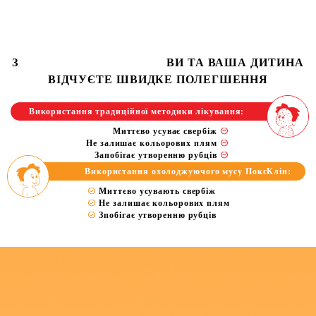
З
ВИ ТА ВАША ДИТИНА
ВІДЧУЄТЕ ШВИДКЕ ПОЛЕГШЕННЯ
Використання традиційної методики лікування:
Миттєво усуває свербіж
Не залишає кольорових плям
Запобігає утворенню рубців
Використання охолоджуючого мусу ПоксКлін:
Миттєво усувають свербіж
Не залишає кольорових плям
Зпобігає утворенню рубців