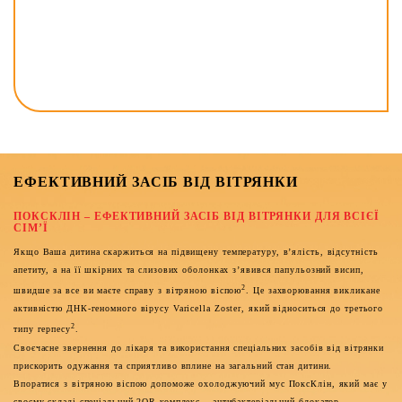
ЕФЕКТИВНИЙ ЗАСІБ ВІД ВІТРЯНКИ
ПОКСКЛІН – ЕФЕКТИВНИЙ ЗАСІБ ВІД ВІТРЯНКИ ДЛЯ ВСІЄЇ
СІМ’Ї
Якщо Ваша дитина скаржиться на підвищену температуру, в’ялість, відсутність
апетиту, а на її шкірних та слизових оболонках з’явився папульозний висип,
2
швидше за все ви маєте справу з вітряною віспою
. Це захворювання викликане
активністю ДНК-геномного вірусу Varicella Zoster, який відноситься до третього
2
типу герпесу
.
Своєчасне звернення до лікаря та використання спеціальних засобів від вітрянки
прискорить одужання та сприятливо вплине на загальний стан дитини.
Впоратися з вітряною віспою допоможе охолоджуючий мус ПоксКлін, який має у
своєму складі спеціальний 2QR-комплекс – антибактеріальний блокатор