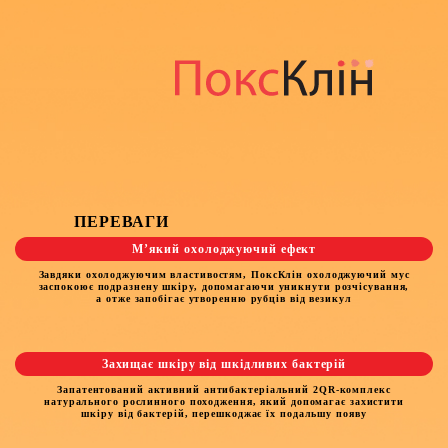
ПЕРЕВАГИ
М’який охолоджуючий ефект
Завдяки охолоджуючим властивостям, ПоксКлін охолоджуючий мус
заспокоює подразнену шкіру, допомагаючи уникнути розчісування,
а отже запобігає утворенню рубців від везикул
Захищає шкіру від шкідливих бактерій
Запатентований активний антибактеріальний 2QR-комплекс
натурального рослинного походження, який допомагає захистити
шкіру від бактерій, перешкоджає їх подальшу появу